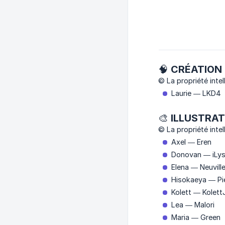
🧠 CRÉATION
© La propriété intel
Laurie — LKD4
🎨 ILLUSTRA
© La propriété intell
Axel — Eren
Donovan — iLy
Elena — Neuvill
Hisokaeya — Pi
Kolett — KolettJ
Lea — Malori
Maria — Green