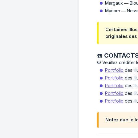
Margaux — Blo
Myriam — Ness
Certaines illu
originales des
☎️ CONTACTS
© Veuillez créditer l
Portfolio
des il
Portfolio
des ill
Portfolio
des il
Portfolio
des il
Portfolio
des il
Notez que le lo