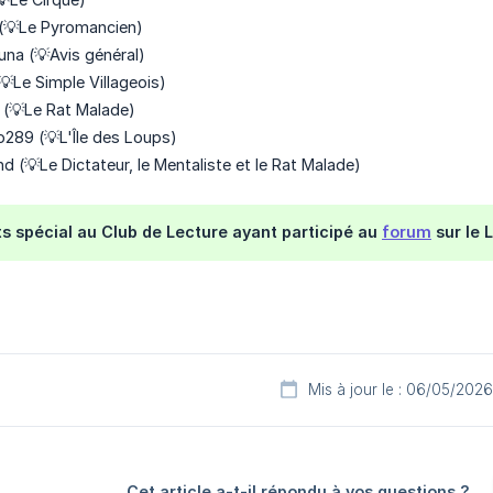
 (💡Le Pyromancien)
na (💡Avis général)
(💡Le Simple Villageois)
 (💡Le Rat Malade)
o289 (💡L'Île des Loups)
d (💡Le Dictateur, le Mentaliste et le Rat Malade)
 spécial au Club de Lecture ayant participé au
forum
sur le L
Mis à jour le : 06/05/2026
Cet article a-t-il répondu à vos questions ?