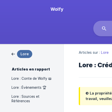
Wolfy
Articles sur :
Lore
Lore
Lore : Cré
Articles en rapport
Lore : Conte de Wolfy 📖
Lore : Évènements 🏆
© La propriété 
Lore : Sources et
travail, veuill
Références