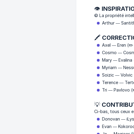
👁 INSPIRATI
© La propriété intel
Arthur — Santit
🖍 CORRECTI
Axel — Eren (✏️ 
Cosmo — Cosmo
Mary — Evalina 
Myriam — Nessu
Soizic — Volvic 
Terence — Tert
Tri — Pavlovo (
💡 CONTRIBU
Ci-bas, tous ceux et
Donovan — iLys
Evan — Kokoroo
Jo — Magicor (