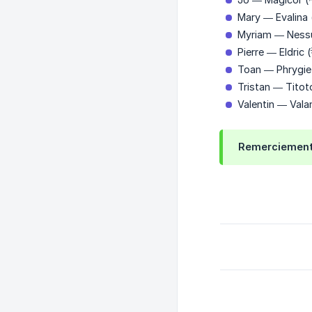
Mary — EvaIina
Myriam — Nessu
Pierre — Eldric 
Toan — Phrygie
Tristan — Titot
Valentin — Valan
Remerciements