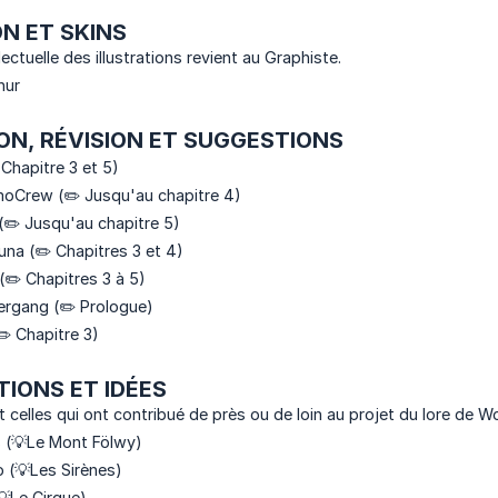
ON ET SKINS
lectuelle des illustrations revient au Graphiste.
hur
ON, RÉVISION ET SUGGESTIONS
Chapitre 3 et 5)
Crew (✏️ Jusqu'au chapitre 4)
(✏️ Jusqu'au chapitre 5)
na (✏️ Chapitres 3 et 4)
(✏️ Chapitres 3 à 5)
ergang (✏️ Prologue)
✏️ Chapitre 3)
TIONS ET IDÉES
 celles qui ont contribué de près ou de loin au projet du lore de Wo
 (💡Le Mont Fölwy)
 (💡Les Sirènes)
Le Cirque)