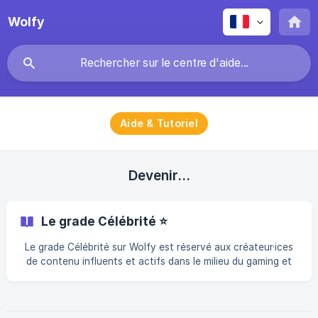
Wolfy
Aide & Tutoriel
Devenir...
Le grade Célébrité ⭐
Le grade Célébrité sur Wolfy est réservé aux créateur·ices
de contenu influents et actifs dans le milieu du gaming et
sur internet. Il n’offre pas d’avantages particuliers en jeu
autres que ceux du grade Alpha, mais permet une mise en
avant par sa belle couleur de star ⭐ Comment obtenir le