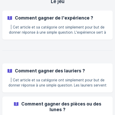
Le jeu
(https://storage.crisp.chat/users/helpdesk/websit
Comment gagner de l'expérience ?
| Cet article et sa catégorie ont simplement pour but de
donner réponse à une simple question. L'expérience sert à
faire monter le niveau de son compte. Pour en obtenir, il te
suffit de jouer. À chaque fin de partie, tu recevras une
certaine quantité d'expérience qui peut varier selon : La
durée de ta survie dans la partie Les actions liées à ton rôle
Si tu es en couple La victoire, la défaite ou l'égalité Ton
activité dans la partie ![Informations de fin de partie avec
le nombre
Comment gagner des lauriers ?
| Cet article et sa catégorie ont simplement pour but de
donner réponse à une simple question. Les lauriers servent
à te faire gagner des places dans le classement. Pour
gagner des lauriers, il suffit de jouer. En fonction du
déroulement de la partie, tu gagneras plus ou moins de
Comment gagner des pièces ou des
lauriers. || Attention, tu peux aussi en perdre ! Si tu me
lunes ?