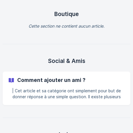
grade Célébrité sur Wolfy ? Conditions pour les Youtubeurs
**Chaî
Boutique
Cette section ne contient aucun article.
Social & Amis
Comment ajouter un ami ?
| Cet article et sa catégorie ont simplement pour but de
donner réponse à une simple question. Il existe plusieurs
façons d'ajouter quelqu'un en ami : Ajouter son ami depuis
Le Hub 1️⃣ Tu dois rechercher ton ami puis lui envoyer une
demande en cliquant sur le bouton violet 2️⃣ Ton ami doit
cliquer sur "X demande.s en ami" 3️⃣ Il devra accepter ta
demande en cliquant sur ✅ 4️⃣ Ensuite, vous apparaitrez
chacun dans la liste de l'autre ! 😁 ![]