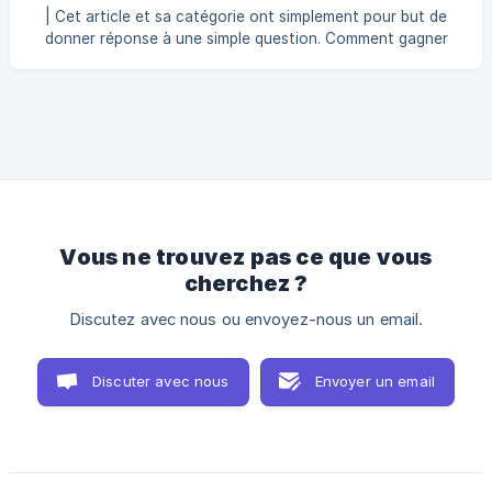
| Cet article et sa catégorie ont simplement pour but de
donner réponse à une simple question. Comment gagner
des pièces ? Les pièces sont la monnaie de base pour
acheter certains items de la boutique, comme des
coiffures. Pour en obtenir, il te suffit de jouer ! À chaque fin
de partie, tu recevras une certaine quantité de pièces qui
peut varier selon : Ta survie : La durée pendant laquelle tu
es resté en vie. **Tes acti
Vous ne trouvez pas ce que vous
cherchez ?
Discutez avec nous ou envoyez-nous un email.
Discuter avec nous
Envoyer un email